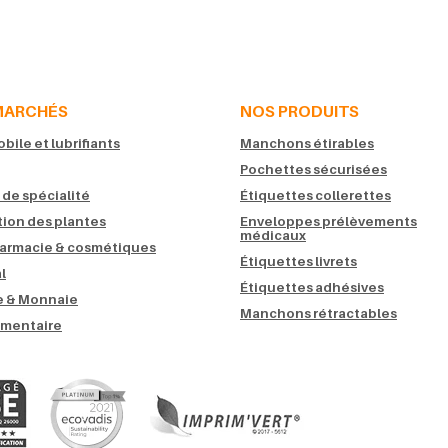
MARCHÉS
NOS PRODUITS
ile et lubrifiants
Manchons étirables
Pochettes sécurisées
 de spécialité
Étiquettes collerettes
tion des plantes
Enveloppes prélèvements
médicaux
armacie & cosmétiques
Étiquettes livrets
l
Étiquettes adhésives
 & Monnaie
Manchons rétractables
imentaire