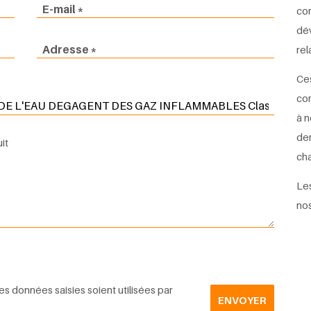
E-mail
com
dév
Adresse
rel
Ces
com
à n
dem
it
cha
Les
no
les données saisies soient utilisées par
ENVOYER