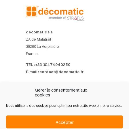
décomatic s.a
ZA de Malatrait
38290 La Verpillière
France
TEL : +33 (0)4 74 94 02 50
E-mail : contact@decomatic.fr
Références
Gérer le consentement aux
Partenaires
cookies
Dossier de presse
Nous utilisons des cookies pour optimiser notre site web et notre service.
Contact
Accepter
Mentions légales-CGV