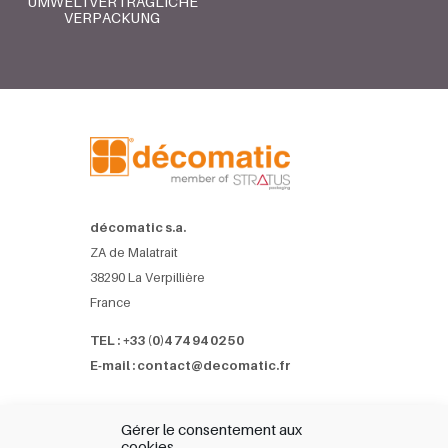
UMWELTVERTRÄGLICHE
VERPACKUNG
décomatic s.a.
ZA de Malatrait
38290 La Verpillière
France
TEL : +33 (0)4 74 94 02 50
E-mail : contact@decomatic.fr
Referenzen
Gérer le consentement aux
Geschäftspartner
cookies