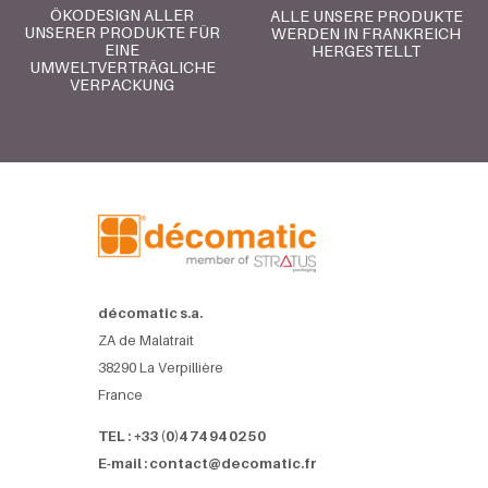
ÖKODESIGN ALLER
ALLE UNSERE PRODUKTE
UNSERER PRODUKTE FÜR
WERDEN IN FRANKREICH
EINE
HERGESTELLT
UMWELTVERTRÄGLICHE
VERPACKUNG
décomatic s.a.
ZA de Malatrait
38290 La Verpillière
France
TEL : +33 (0)4 74 94 02 50
E-mail : contact@decomatic.fr