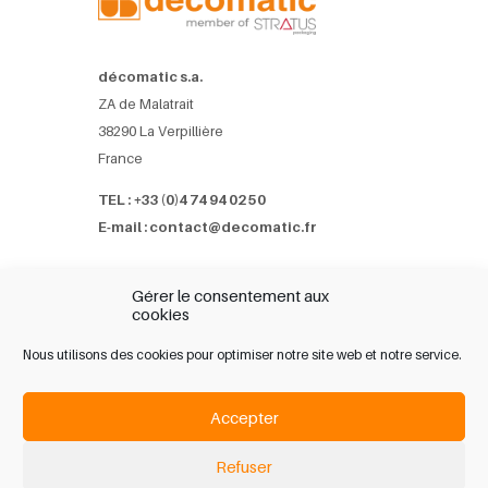
décomatic s.a.
ZA de Malatrait
38290 La Verpillière
France
TEL : +33 (0)4 74 94 02 50
E-mail : contact@decomatic.fr
Referenzen
Gérer le consentement aux
Geschäftspartner
cookies
Pressemappe
Nous utilisons des cookies pour optimiser notre site web et notre service.
Kontakt
Accepter
Legal notice
Refuser
Verwaltung persönlicher Daten