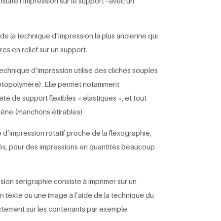
suite l’impression sur le support –avec un
it de la technique d’impression la plus ancienne qui
es en relief sur un support.
technique d’impression utilise des clichés souples
hotopolymère). Elle permet notamment
été de support flexibles « élastiques », et tout
ylène (manchons étirables)
 d’impression rotatif proche de la flexographie,
avés, pour des impressions en quantités beaucoup
sion sérigraphie consiste à imprimer sur un
un texte ou une image à l’aide de la technique du
ectement sur les contenants par exemple.