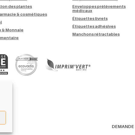
tion des plantes
Enveloppes prélèvements
médicaux
armacie & cosmétiques
Étiquettes livrets
l
Étiquettes adhésives
 & Monnaie
Manchons rétractables
imentaire
DEMANDE 