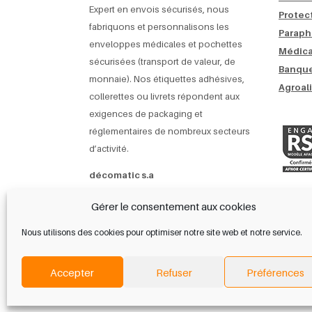
Expert en envois sécurisés, nous
Protec
fabriquons et personnalisons les
Paraph
enveloppes médicales et pochettes
Médica
sécurisées (transport de valeur, de
Banque
monnaie). Nos étiquettes adhésives,
Agroal
collerettes ou livrets répondent aux
exigences de packaging et
réglementaires de nombreux secteurs
d’activité.
décomatic s.a
ZA de Malatrait
Gérer le consentement aux cookies
38290 La Verpillière
France
Nous utilisons des cookies pour optimiser notre site web et notre service.
TEL : +33 (0)4 74 94 02 50
E-mail : contact@decomatic.fr
Accepter
Refuser
Préférences