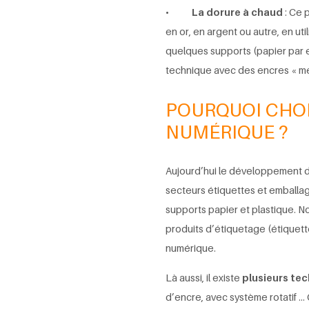
•
La dorure à chaud
: Ce p
en or, en argent ou autre, en uti
quelques supports (papier par ex
technique avec des encres « mé
POURQUOI CHOI
NUMÉRIQUE ?
Aujourd’hui le développement d
secteurs étiquettes et emballa
supports papier et plastique. 
produits d’étiquetage (étiquett
numérique.
Là aussi, il existe
plusieurs te
d’encre, avec système rotatif …