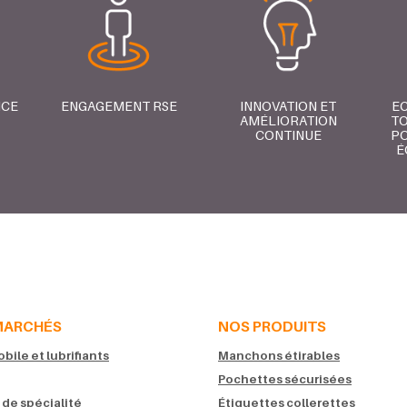
NCE
ENGAGEMENT RSE
INNOVATION ET
E
AMÉLIORATION
TO
CONTINUE
PO
É
MARCHÉS
NOS PRODUITS
ile et lubrifiants
Manchons étirables
Pochettes sécurisées
 de spécialité
Étiquettes collerettes