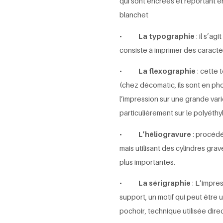
qui sont encrées et reportant en
blanchet
•
La typographie
: il s’ag
consiste à imprimer des caractèr
•
La flexographie
: cette 
(chez décomatic, ils sont en p
l’impression sur une grande vari
particulièrement sur le polyéth
•
L’héliogravure
: procédé
mais utilisant des cylindres gr
plus importantes.
•
La sérigraphie
: L’impres
support, un motif qui peut être 
pochoir, technique utilisée dir