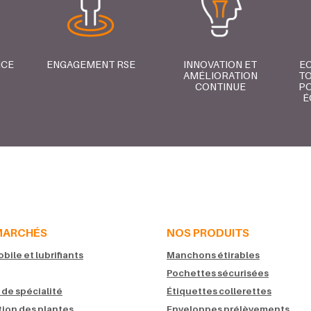
NCE
ENGAGEMENT RSE
INNOVATION ET
E
AMÉLIORATION
TO
CONTINUE
PO
É
MARCHÉS
NOS PRODUITS
ile et lubrifiants
Manchons étirables
Pochettes sécurisées
 de spécialité
Étiquettes collerettes
tion des plantes
Enveloppes prélèvements