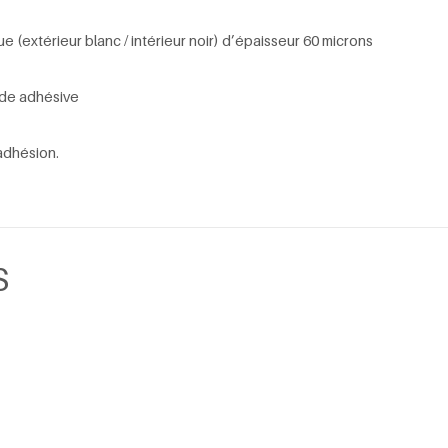
(extérieur blanc / intérieur noir) d’épaisseur 60 microns
nde adhésive
’adhésion.
S