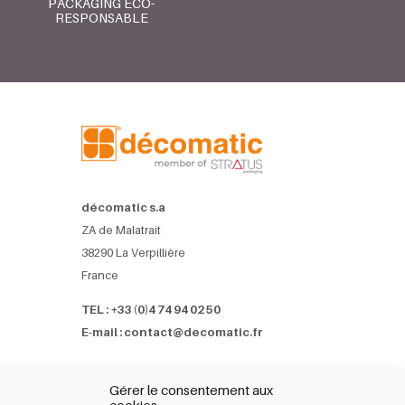
PACKAGING ÉCO-
RESPONSABLE
décomatic s.a
ZA de Malatrait
38290 La Verpillière
France
TEL : +33 (0)4 74 94 02 50
E-mail : contact@decomatic.fr
Références
Gérer le consentement aux
Partenaires