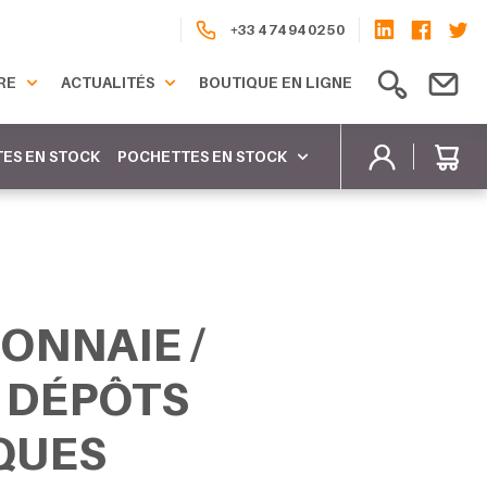
+33 4 74 94 02 50
RE
ACTUALITÉS
BOUTIQUE EN LIGNE
ES EN STOCK
POCHETTES EN STOCK
ONNAIE /
 DÉPÔTS
QUES