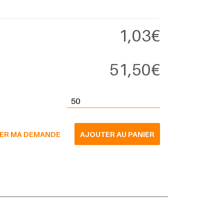
1,03
€
51,50
€
quantité de Pochettes monnaie / compatibles
dépôts régies publiques
ER MA DEMANDE
AJOUTER AU PANIER