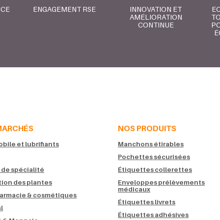
NCE
ENGAGEMENT RSE
INNOVATION ET
E
AMÉLIORATION
TO
CONTINUE
PO
É
MARCHÉS
NOS PRODUITS
ile et lubrifiants
Manchons étirables
Pochettes sécurisées
 de spécialité
Étiquettes collerettes
tion des plantes
Enveloppes prélèvements
médicaux
armacie & cosmétiques
Étiquettes livrets
l
Étiquettes adhésives