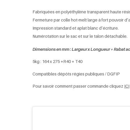
Fabriquées en polyéthylène transparent haute résis
Fermeture par colle hot-melt large à fort pouvoir 
Impression standard et aplat blanc d’écriture.
Numérotation sur le sac et sur le talon détachable.
Dimensions en mm : Largeur x Longueur + Rabat ad
5kg : 164 x 275 +R40 + T40
Compatibles dépôts régies publiques / DGFIP
Pour savoir comment passer commande cliquez
ICI