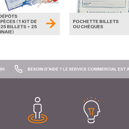
 DÉPÔTS
PÈCES (1 KIT DE
POCHETTE BILLETS
 25 BILLETS + 25
OU CHÈQUES
NAIE)
6H
BESOIN D'AIDE ? LE SERVICE COMMERCIAL EST À